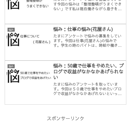
す今回の悩みは「整理整頓がうまくでき
ない」です私は現在働きながら息子を育
てています。夫と3人で使用している共有
の部屋を少しずつ片付けたいなと考えて
いるのですが、中々取り掛かることがで
きません。私が時間を作...
悩み：仕事の悩み(花屋さん)
悩み
たまにアンケートで悩みの募集をしてい
ます。今回は仕事(花屋さん)の悩みで
す。学生の時のバイトは、時給や働きや
すさで選んでいたので、やりがいや好き
なことを仕事にすることを考えたことは
なかったのですが、子育てをするように
なってからは、子供が風邪...
悩み：50歳で仕事をやめたい、ブ
悩み
ログで収益がなかなかあげられな
い
たまに悩みのアンケートを取っていま
す。今回は５０歳で仕事をやめたいブロ
グで収益がなかなかあげれないといった
内容です。今の世の中サラリーマンの給
料だけで生活していくのはしんどいので
副業を何かできないかと悩んでいた。私
は建築の現場監督ですが、今...
スポンサーリンク