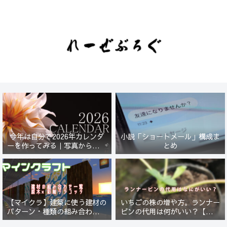
今年は自分で2026年カレンダ
小説「ショートメール」構成ま
ーを作ってみる｜写真から始ま
とめ
る小さなプロジェクト【一灯
花】
【マイクラ】建築に使う建材の
いちごの株の増や方。ランナー
パターン・種類の組み合わせ一
ピンの代用は何がいい？【５年
覧！原木×彩釉テラコッタ編
放置したイチゴは復活するの