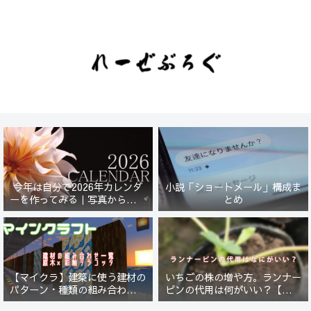
今年は自分で2026年カレンダ
小説「ショートメール」構成ま
ーを作ってみる｜写真から始ま
とめ
る小さなプロジェクト【一灯
花】
【マイクラ】建築に使う建材の
いちごの株の増や方。ランナー
パターン・種類の組み合わせ一
ピンの代用は何がいい？【５年
覧！原木×彩釉テラコッタ編
放置したイチゴは復活するの