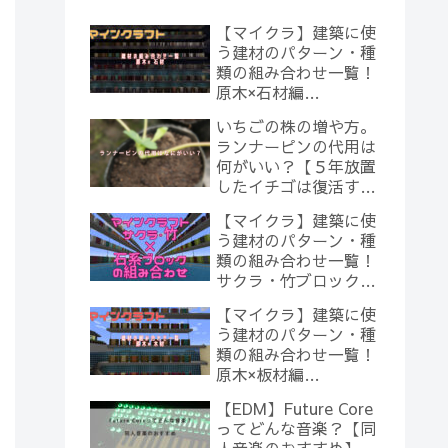
【マイクラ】建築に使
う建材のパターン・種
類の組み合わせ一覧！
原木×石材編
【Minecraft】
いちごの株の増や方。
ランナーピンの代用は
何がいい？【５年放置
したイチゴは復活する
のか？(10)】
【マイクラ】建築に使
う建材のパターン・種
類の組み合わせ一覧！
サクラ・竹ブロック×
石系ブロック編
【マイクラ】建築に使
【Minecraft】
う建材のパターン・種
類の組み合わせ一覧！
原木×板材編
【Minecraft】
【EDM】Future Core
ってどんな音楽？【同