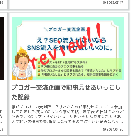
16
2025.07.17
と
ブロガー交流企画で記事見せあいっこし
た記録
雑記ブロガーの大御所！？りとさんの記事見せあいっこに参加
種
してきました(実はXのリンク初めて貼ります)その日はちょうど
花
休みで、Xのリプ回りやいいね回りをいそしんでましたとりあ
特
えず軽い気持ちで参加(後になってものすごくいい企画になって
た)企画中...
09
2024.04.26