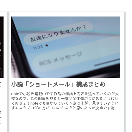
て
小説「ショートメール」構成まとめ
ク
noteで小説を連載中です作品の構成上内容を追っていくのが大
変なので、この記事を見ると一覧や全体像がつかめるようにし
ておきますnoteでも更新していく予定ですが、見やすいように
するならブログの方がいいのかな？と思いたった次第です物語
考
は3部構...
ー
を
と