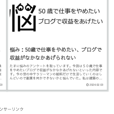
に
悩み：50歳で仕事をやめたい、ブログで
収益がなかなかあげられない
員
たまに悩みのアンケートを取っています。今回は５０歳で仕事
自
をやめたいブログで収益がなかなかあげれないといった内容で
在
す。今の世の中サラリーマンの給料だけで生活していくのはし
時
んどいので副業を何かできないかと悩んでいた。私は建築の現
場監督ですが、今...
03
2024.02.03
ンサーリンク