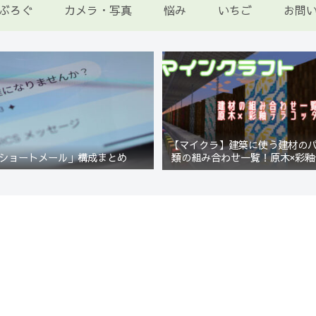
ぶろぐ
カメラ・写真
悩み
いちご
お問
【マイクラ】建築に使う建材の
ショートメール」構成まとめ
類の組み合わせ一覧！原木×彩釉
編【Minecraft】