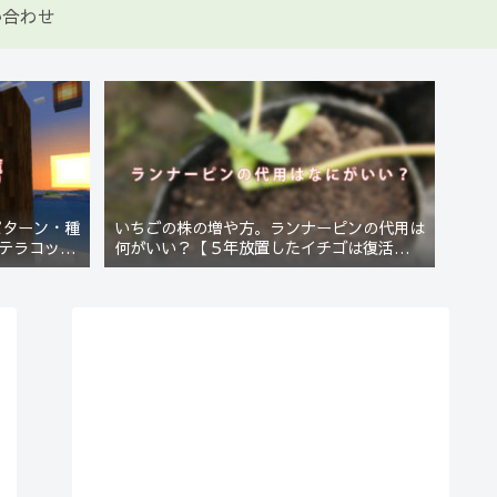
い合わせ
パターン・種
いちごの株の増や方。ランナーピンの代用は
テラコッタ
何がいい？【５年放置したイチゴは復活する
のか？(10)】