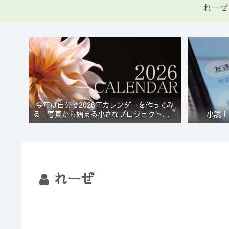
れーぜ
今年は自分で2026年カレンダーを作ってみ
る｜写真から始まる小さなプロジェクト【一
小説「
灯花】
れーぜ