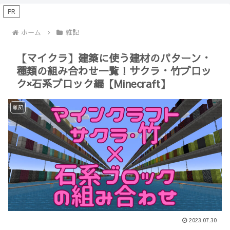
【Minecraft】
か？(10)】
PR
ホーム
雑記
【マイクラ】建築に使う建材のパターン・
種類の組み合わせ一覧！サクラ・竹ブロッ
ク×石系ブロック編【Minecraft】
雑記
2023.07.30