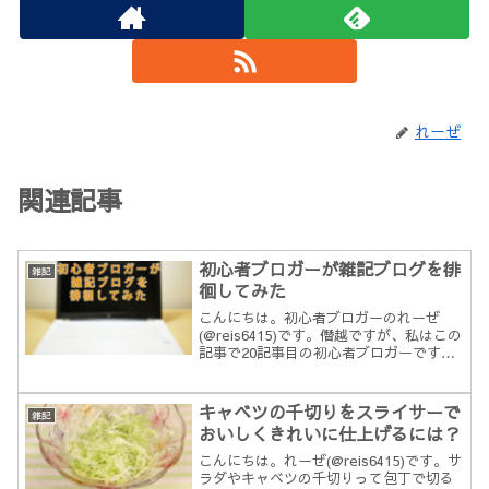
れーぜ
関連記事
初心者ブロガーが雑記ブログを徘
雑記
徊してみた
こんにちは。初心者ブロガーのれーぜ
(@reis6415)です。僭越ですが、私はこの
記事で20記事目の初心者ブロガーです。
ブログを始めて早2ヵ月、ＰＶ数も「0」
のまま、始めた当初のモチベーションも
微妙なところに来てしまいました。ブロ
キャベツの千切りをスライサーで
雑記
グを続けた...
おいしくきれいに仕上げるには？
こんにちは。れーぜ(@reis6415)です。サ
ラダやキャベツの千切りって包丁で切る