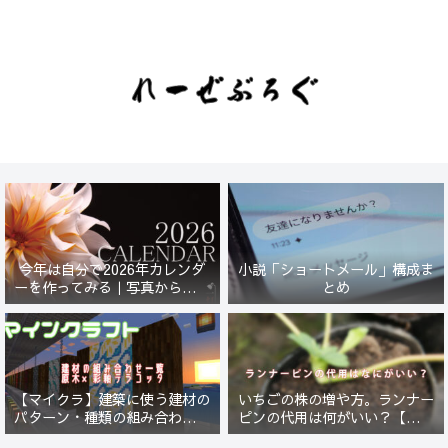
今年は自分で2026年カレンダ
小説「ショートメール」構成ま
ーを作ってみる｜写真から始ま
とめ
る小さなプロジェクト【一灯
花】
【マイクラ】建築に使う建材の
いちごの株の増や方。ランナー
パターン・種類の組み合わせ一
ピンの代用は何がいい？【５年
覧！原木×彩釉テラコッタ編
放置したイチゴは復活するの