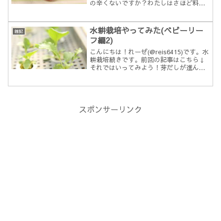
の辛くないですか？わたしはさほど料理
をしないので包丁を握る機会も少ない。
キャベツの千切りが食べたいって奥さん
にも言いづらい今日この頃。そんな中、
水耕栽培やってみた(ベビーリー
雑記
食べたいなら...
フ編2)
こんにちは！れーぜ(@reis6415)です。水
耕栽培続きです。前回の記事はこちら↓
それではいってみよう！芽だしが進んで
きました順次芽が出てきました。現時点
でちょうど半分芽が出ています。見やす
くなるようにポットを入れ替えてみまし
た。上半分が...
スポンサーリンク