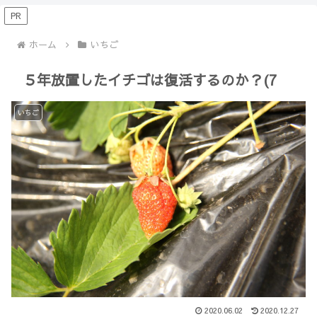
【Minecraft】
か？(10)】
PR
ホーム
いちご
５年放置したイチゴは復活するのか？(7
いちご
2020.06.02
2020.12.27