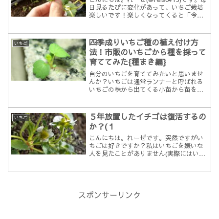
日見るたびに変化があって、いちご栽培
楽しいです！楽しくなってくると「今日
もやるぞ！」と意気込みも一層強まりま
す！また数日が経ち、変化があったので
書いていきます。実が大きくなってきま
四季成りいちご種の植え付け方
いちご
したいよいよ...
法！市販のいちごから種を採って
育ててみた{種まき編}
自分のいちごを育ててみたいと思いませ
んか？いちごは通常ランナーと呼ばれる
いちごの株から出てくる小苗から苗を作
りますが、種から作る方法もあります。
ただしいちごの品種というのは、ランナ
ーから苗を採らずに種から育てると品種
５年放置したイチゴは復活するの
いちご
が引き継がれません(種か...
か？(１
こんにちは。れーぜです。突然ですがい
ちごは好きですか？私はいちごを嫌いな
人を見たことがありません(実際にはいる
とは思いますが)。私はどちらかというと
どちらでもありません(笑)。そんな私で
すが育てるのに興味を持ったので経過を
ブログに綴っていき...
スポンサーリンク