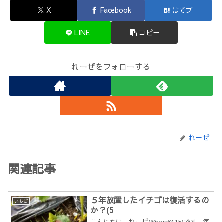
X
Facebook
はてブ
LINE
コピー
れーぜをフォローする
れーぜ
関連記事
５年放置したイチゴは復活するの
いちご
か？(5
こんにちは。れーぜ(@reis6415)です。毎