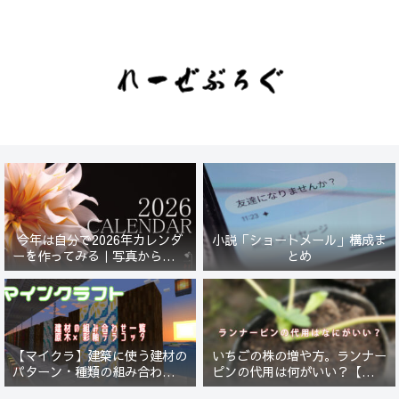
今年は自分で2026年カレンダ
小説「ショートメール」構成ま
ーを作ってみる｜写真から始ま
とめ
る小さなプロジェクト【一灯
花】
【マイクラ】建築に使う建材の
いちごの株の増や方。ランナー
パターン・種類の組み合わせ一
ピンの代用は何がいい？【５年
覧！原木×彩釉テラコッタ編
放置したイチゴは復活するの