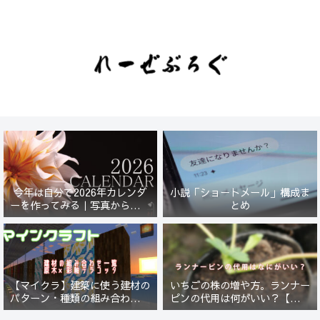
今年は自分で2026年カレンダ
小説「ショートメール」構成ま
ーを作ってみる｜写真から始ま
とめ
る小さなプロジェクト【一灯
花】
【マイクラ】建築に使う建材の
いちごの株の増や方。ランナー
パターン・種類の組み合わせ一
ピンの代用は何がいい？【５年
覧！原木×彩釉テラコッタ編
放置したイチゴは復活するの