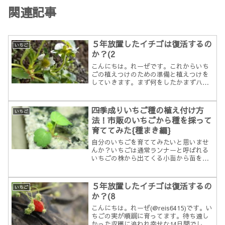
関連記事
５年放置したイチゴは復活するの
いちご
か？(2
こんにちは。れーぜです。これからいち
ごの植えつけのための準備と植えつけを
していきます。まず何をしたかまずハウ
スを作りました。作りましたと言っても
モトモト小さいハウスが出来上がってい
る状態で、ビニールを設置すればいい状
四季成りいちご種の植え付け方
いちご
態だったので特に作ったこ...
法！市販のいちごから種を採って
育ててみた{種まき編}
自分のいちごを育ててみたいと思いませ
んか？いちごは通常ランナーと呼ばれる
いちごの株から出てくる小苗から苗を作
りますが、種から作る方法もあります。
ただしいちごの品種というのは、ランナ
ーから苗を採らずに種から育てると品種
５年放置したイチゴは復活するの
いちご
が引き継がれません(種か...
か？(8
こんにちは。れーぜ(@reis6415)です。い
ちごの実が順調に育ってます。待ち遠し
かった収穫に追われ幸せな14日間でし