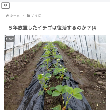
【Minecraft】
か？(10)】
PR
ホーム
いちご
５年放置したイチゴは復活するのか？(4
いちご