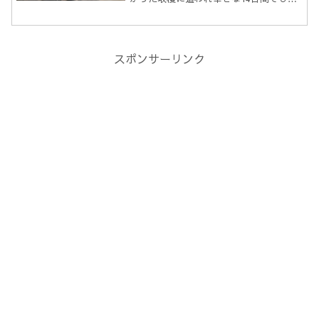
た。(と言っても大量ではありませんでし
たが)自分で育てた作物が無事に収穫でき
たのでとてもテンションが上がりまし
た。が！新...
スポンサーリンク