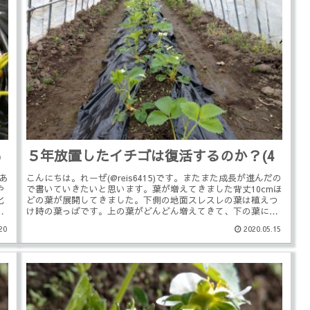
5
５年放置したイチゴは復活するのか？(4
があ
こんにちは。れーぜ(@reis6415)です。またまた成長が進んだの
や
で書いていきたいと思います。葉が増えてきました背丈10cmほ
化
どの葉が展開してきました。下側の地面スレスレの葉は植えつ
よ
け時の葉っぱです。上の葉がどんどん増えてきて、下の葉に
被...
20
2020.05.15