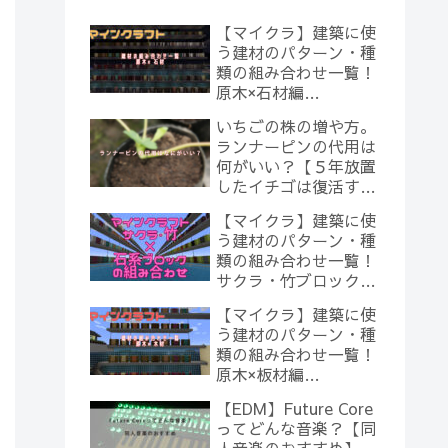
【マイクラ】建築に使
う建材のパターン・種
類の組み合わせ一覧！
原木×石材編
【Minecraft】
いちごの株の増や方。
ランナーピンの代用は
何がいい？【５年放置
したイチゴは復活する
のか？(10)】
【マイクラ】建築に使
う建材のパターン・種
類の組み合わせ一覧！
サクラ・竹ブロック×
石系ブロック編
【マイクラ】建築に使
【Minecraft】
う建材のパターン・種
類の組み合わせ一覧！
原木×板材編
【Minecraft】
【EDM】Future Core
ってどんな音楽？【同