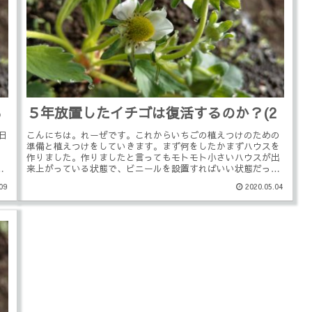
3
５年放置したイチゴは復活するのか？(2
数日
こんにちは。れーぜです。これからいちごの植えつけのための
。
準備と植えつけをしていきます。まず何をしたかまずハウスを
作りました。作りましたと言ってもモトモト小さいハウスが出
い
来上がっている状態で、ビニールを設置すればいい状態だった
ので特に作ったこ...
09
2020.05.04