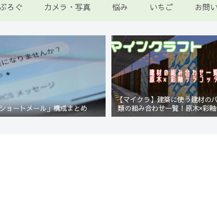
ぶろぐ
カメラ・写真
悩み
いちご
お問
【マイクラ】建築に使う建材の
ショートメール」構成まとめ
類の組み合わせ一覧！原木×彩釉
編【Minecraft】