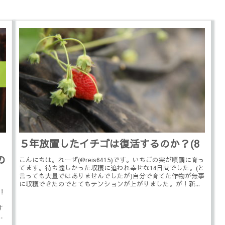
５年放置したイチゴは復活するのか？(8
の
こんにちは。れーぜ(@reis6415)です。いちごの実が順調に育っ
てます。待ち遠しかった収穫に追われ幸せな14日間でした。(と
言っても大量ではありませんでしたが)自分で育てた作物が無事
に収穫できたのでとてもテンションが上がりました。が！新...
す！
す
つ