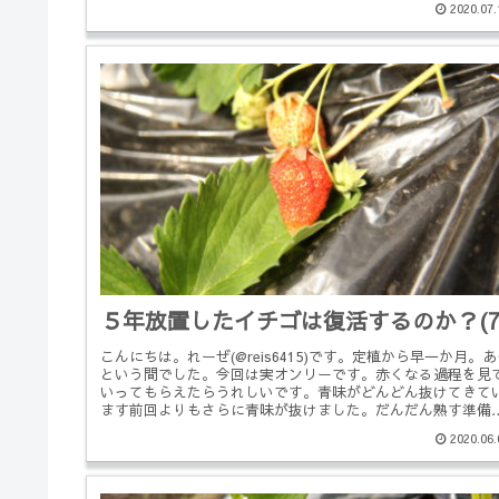
2020.07.
５年放置したイチゴは復活するのか？(
こんにちは。れーぜ(@reis6415)です。定植から早一か月。
という間でした。今回は実オンリーです。赤くなる過程を見
いってもらえたらうれしいです。青味がどんどん抜けてきて
ます前回よりもさらに青味が抜けました。だんだん熟す準備
して...
2020.06.