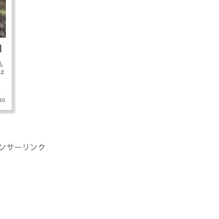
１
私
は
ロ
30
ンサーリンク