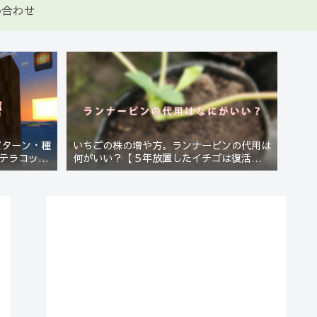
い合わせ
パターン・種
いちごの株の増や方。ランナーピンの代用は
テラコッタ
何がいい？【５年放置したイチゴは復活する
のか？(10)】