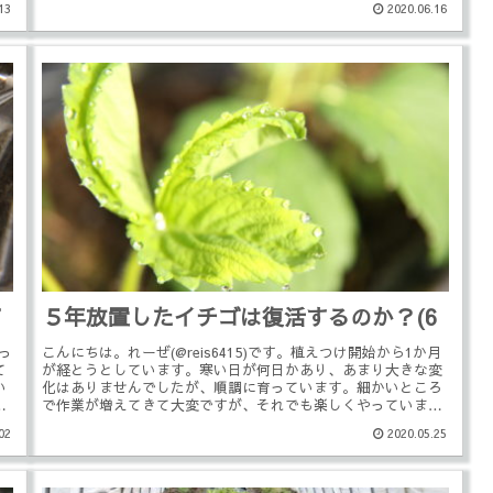
13
2020.06.16
7
５年放置したイチゴは復活するのか？(6
あっ
こんにちは。れーぜ(@reis6415)です。植えつけ開始から1か月
て
が経とうとしています。寒い日が何日かあり、あまり大きな変
い
化はありませんでしたが、順調に育っています。細かいところ
を
で作業が増えてきて大変ですが、それでも楽しくやっていま
す。花...
02
2020.05.25