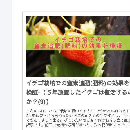
イチゴ栽培での窒素追肥(肥料)の効果を
検証-【５年放置したイチゴは復活する
か？(9)】
こんにちは。いちご栽培に夢中です！れーぜ(@reis6415)で
5年前に友人からもらったいちごの苗をその年で挫折し、それ
でもたくましく生き延びていたいちごを本気で栽培し立て直
記事です。前回で最初の収穫が終わり、次の花が咲くまで待
こと...