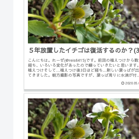
５年放置したイチゴは復活するのか？(
こんにちは。れーぜ(@reis6415)です。前回の植えつけから
経ち、いろいろ変化があったので綴っていきたいと思います
植えつけそして…植えつけ後3日ほど経ち…新しい葉っぱが出
てきました。朝方撮影の写真ですが、葉っぱ周りに水滴が付
てい...
2020.05.