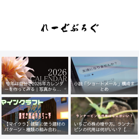
今年は自分で2026年カレンダ
小説「ショートメール」構成ま
ーを作ってみる｜写真から始ま
とめ
る小さなプロジェクト【一灯
花】
【マイクラ】建築に使う建材の
いちごの株の増や方。ランナー
パターン・種類の組み合わせ一
ピンの代用は何がいい？【５年
覧！原木×彩釉テラコッタ編
放置したイチゴは復活するの