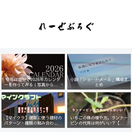
今年は自分で2026年カレンダ
小説「ショートメール」構成ま
ーを作ってみる｜写真から始ま
とめ
る小さなプロジェクト【一灯
花】
【マイクラ】建築に使う建材の
いちごの株の増や方。ランナー
パターン・種類の組み合わせ一
ピンの代用は何がいい？【５年
覧！原木×彩釉テラコッタ編
放置したイチゴは復活するの