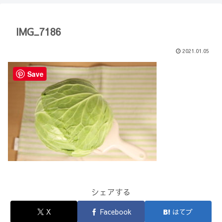
【Minecraft】
か？(10)】
IMG_7186
2021.01.05
Save
シェアする
X
Facebook
はてブ