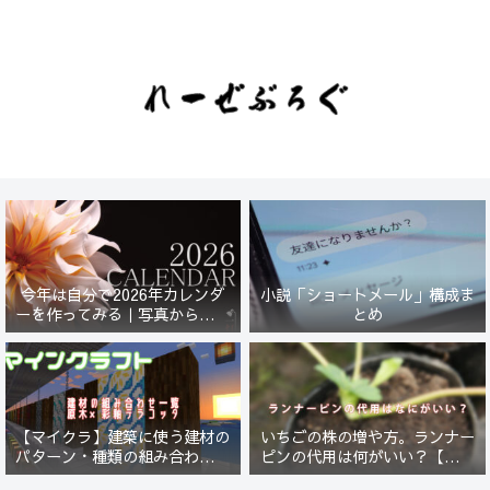
今年は自分で2026年カレンダ
小説「ショートメール」構成ま
ーを作ってみる｜写真から始ま
とめ
る小さなプロジェクト【一灯
花】
【マイクラ】建築に使う建材の
いちごの株の増や方。ランナー
パターン・種類の組み合わせ一
ピンの代用は何がいい？【５年
覧！原木×彩釉テラコッタ編
放置したイチゴは復活するの