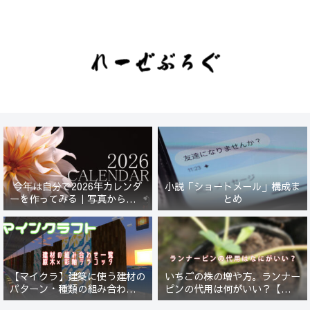
今年は自分で2026年カレンダ
小説「ショートメール」構成ま
ーを作ってみる｜写真から始ま
とめ
る小さなプロジェクト【一灯
花】
【マイクラ】建築に使う建材の
いちごの株の増や方。ランナー
パターン・種類の組み合わせ一
ピンの代用は何がいい？【５年
覧！原木×彩釉テラコッタ編
放置したイチゴは復活するの