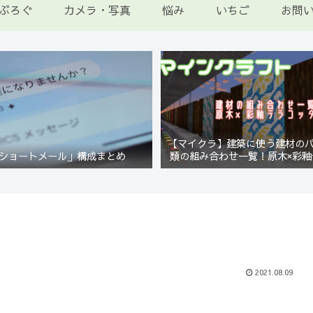
ぶろぐ
カメラ・写真
悩み
いちご
お問
【マイクラ】建築に使う建材の
ショートメール」構成まとめ
類の組み合わせ一覧！原木×彩釉
編【Minecraft】
2021.08.09