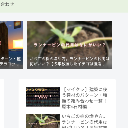
い合わせ
パターン・種
いちごの株の増や方。ランナーピンの代用は
テラコッタ
何がいい？【５年放置したイチゴは復活する
のか？(10)】
【マイクラ】建築に使
う建材のパターン・種
類の組み合わせ一覧！
原木×石材編
【Minecraft】
いちごの株の増や方。
ランナーピンの代用は
何がいい？【５年放置