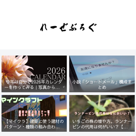
今年は自分で2026年カレンダ
小説「ショートメール」構成ま
ーを作ってみる｜写真から始ま
とめ
る小さなプロジェクト【一灯
花】
【マイクラ】建築に使う建材の
いちごの株の増や方。ランナー
パターン・種類の組み合わせ一
ピンの代用は何がいい？【５年
覧！原木×彩釉テラコッタ編
放置したイチゴは復活するの