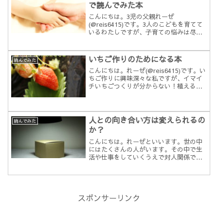
で読んでみた本
こんにちは。3児の父親れーぜ
(@reis6415)です。3人のこどもを育てて
いるわたしですが、子育ての悩みは尽き
ないものです。はじめはなかなかうまく
いかず、「こうあるべきだ」「こうじゃ
ないといけない」などの言い合いで妻と
いちご作りのためになる本
読んでみた
もぶつかることもしば...
こんにちは。れーぜ(@reis6415)です。い
ちご作りに興味深々な私ですが、イマイ
チいちごつくりが分からない！植えるだ
けでいいの？どうしたらおいしくて大き
いいちごが採れるの？そんな状態だった
ので、情報収集のために集めた書籍を紹
介したいと思...
人との向き合い方は変えられるの
読んでみた
か？
こんにちは。れーぜといいます。世の中
にはたくさんの人がいます。その中で生
活や仕事をしていくうえで対人関係で悩
む方も多くいるかと思います。そんな悩
みや疑問、違和感などへの考え方を教え
てくれる本があります。「自分の小さな
「箱」から脱出する方法」...
スポンサーリンク