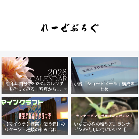
今年は自分で2026年カレンダ
小説「ショートメール」構成ま
ーを作ってみる｜写真から始ま
とめ
る小さなプロジェクト【一灯
花】
【マイクラ】建築に使う建材の
いちごの株の増や方。ランナー
パターン・種類の組み合わせ一
ピンの代用は何がいい？【５年
覧！原木×彩釉テラコッタ編
放置したイチゴは復活するの