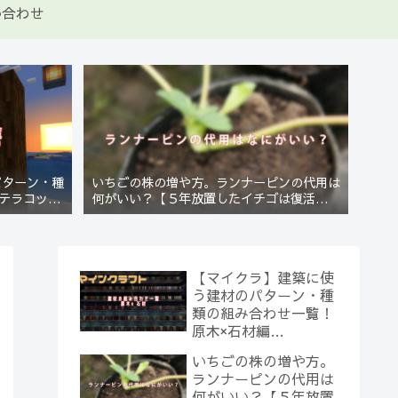
い合わせ
パターン・種
いちごの株の増や方。ランナーピンの代用は
テラコッタ
何がいい？【５年放置したイチゴは復活する
のか？(10)】
【マイクラ】建築に使
う建材のパターン・種
類の組み合わせ一覧！
原木×石材編
【Minecraft】
いちごの株の増や方。
ランナーピンの代用は
何がいい？【５年放置