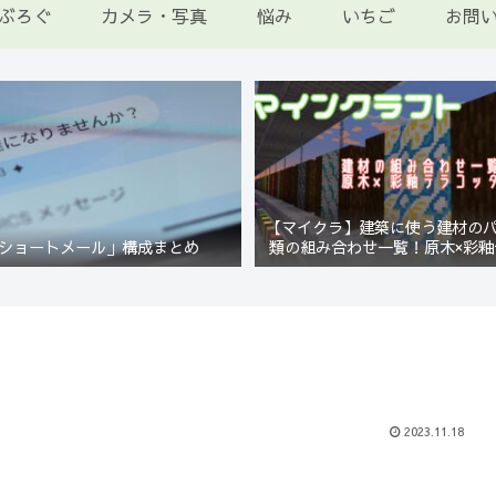
ぶろぐ
カメラ・写真
悩み
いちご
お問
【マイクラ】建築に使う建材の
ショートメール」構成まとめ
類の組み合わせ一覧！原木×彩釉
編【Minecraft】
2023.11.18