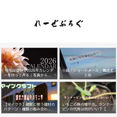
今年は自分で2026年カレンダ
小説「ショートメール」構成ま
ーを作ってみる｜写真から始ま
とめ
る小さなプロジェクト【一灯
花】
【マイクラ】建築に使う建材の
いちごの株の増や方。ランナー
パターン・種類の組み合わせ一
ピンの代用は何がいい？【５年
覧！原木×彩釉テラコッタ編
放置したイチゴは復活するの