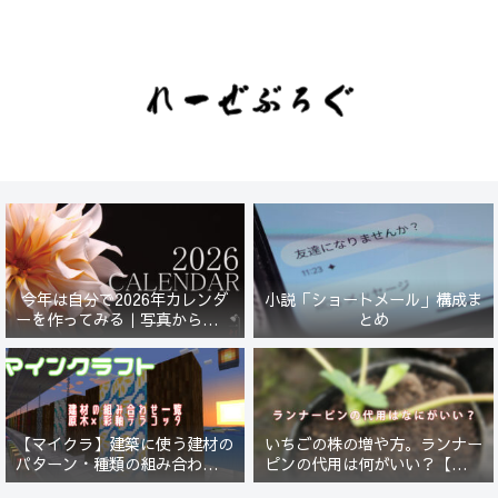
今年は自分で2026年カレンダ
小説「ショートメール」構成ま
ーを作ってみる｜写真から始ま
とめ
る小さなプロジェクト【一灯
花】
【マイクラ】建築に使う建材の
いちごの株の増や方。ランナー
パターン・種類の組み合わせ一
ピンの代用は何がいい？【５年
覧！原木×彩釉テラコッタ編
放置したイチゴは復活するの