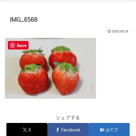
【Minecraft】
か？(10)】
IMG_6568
2020.08.28
Save
シェアする
X
Facebook
はてブ