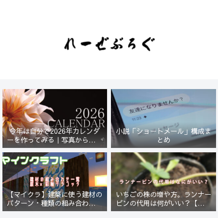
今年は自分で2026年カレンダ
小説「ショートメール」構成ま
ーを作ってみる｜写真から始ま
とめ
る小さなプロジェクト【一灯
花】
【マイクラ】建築に使う建材の
いちごの株の増や方。ランナー
パターン・種類の組み合わせ一
ピンの代用は何がいい？【５年
覧！原木×彩釉テラコッタ編
放置したイチゴは復活するの