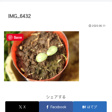
【Minecraft】
か？(10)】
IMG_6432
2020.06.11
Save
シェアする
X
Facebook
はてブ