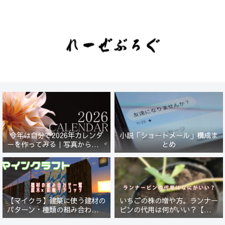
今年は自分で2026年カレンダ
小説「ショートメール」構成ま
ーを作ってみる｜写真から始ま
とめ
る小さなプロジェクト【一灯
花】
【マイクラ】建築に使う建材の
いちごの株の増や方。ランナー
パターン・種類の組み合わせ一
ピンの代用は何がいい？【５年
覧！原木×彩釉テラコッタ編
放置したイチゴは復活するの