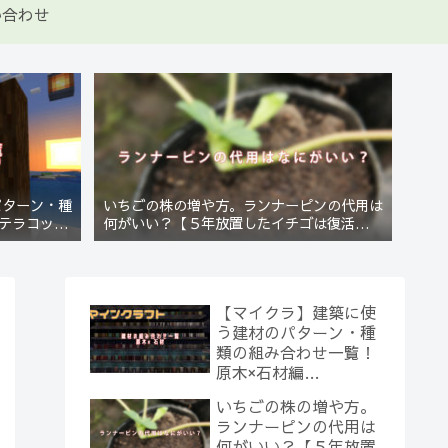
い合わせ
パターン・種
いちごの株の増や方。ランナーピンの代用は
テラコッタ
何がいい？【５年放置したイチゴは復活する
のか？(10)】
【マイクラ】建築に使
う建材のパターン・種
類の組み合わせ一覧！
原木×石材編
【Minecraft】
いちごの株の増や方。
ランナーピンの代用は
何がいい？【５年放置