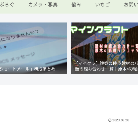
ぶろぐ
カメラ・写真
悩み
いちご
お問
【マイクラ】建築に使う建材の
ショートメール」構成まとめ
類の組み合わせ一覧！原木×彩釉
編【Minecraft】
2023.03.26