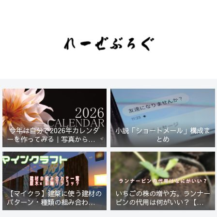
今年は自分で2026年カレンダ
小説「ショートメール」構成ま
ーを作ってみる｜写真から始ま
とめ
る小さなプロジェクト【一灯
花】
【マイクラ】建築に使う建材の
いちごの株の増や方。ランナー
パターン・種類の組み合わせ一
ピンの代用は何がいい？【５年
覧！原木×彩釉テラコッタ編
放置したイチゴは復活するの