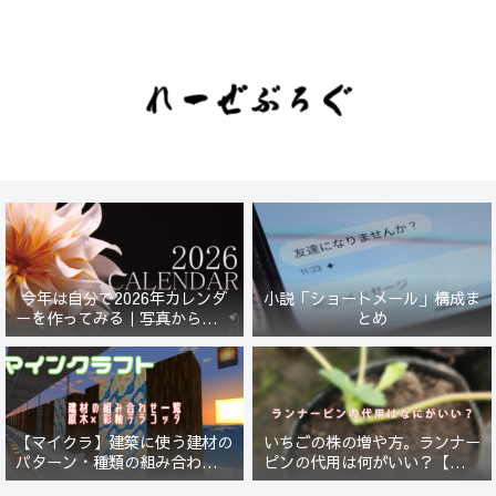
今年は自分で2026年カレンダ
小説「ショートメール」構成ま
ーを作ってみる｜写真から始ま
とめ
る小さなプロジェクト【一灯
花】
【マイクラ】建築に使う建材の
いちごの株の増や方。ランナー
パターン・種類の組み合わせ一
ピンの代用は何がいい？【５年
覧！原木×彩釉テラコッタ編
放置したイチゴは復活するの