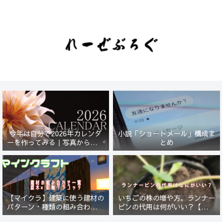
今年は自分で2026年カレンダ
小説「ショートメール」構成ま
ーを作ってみる｜写真から始ま
とめ
る小さなプロジェクト【一灯
花】
【マイクラ】建築に使う建材の
いちごの株の増や方。ランナー
パターン・種類の組み合わせ一
ピンの代用は何がいい？【５年
覧！原木×彩釉テラコッタ編
放置したイチゴは復活するの