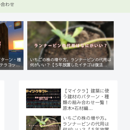
い合わせ
パターン・種
いちごの株の増や方。ランナーピンの代用は
テラコッタ
何がいい？【５年放置したイチゴは復活する
のか？(10)】
【マイクラ】建築に使
う建材のパターン・種
類の組み合わせ一覧！
原木×石材編
【Minecraft】
いちごの株の増や方。
ランナーピンの代用は
何がいい？【５年放置