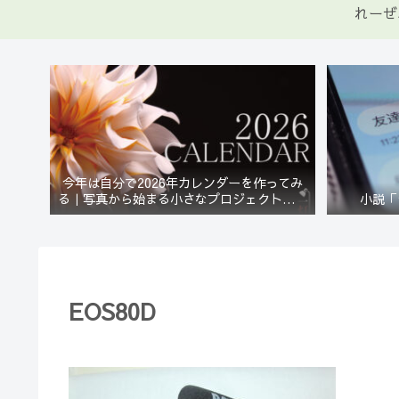
れーぜ
今年は自分で2026年カレンダーを作ってみ
る｜写真から始まる小さなプロジェクト【一
小説「
灯花】
EOS80D