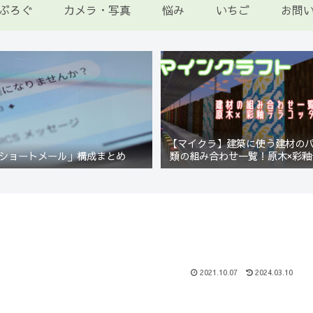
ぶろぐ
カメラ・写真
悩み
いちご
お問
【マイクラ】建築に使う建材の
ショートメール」構成まとめ
類の組み合わせ一覧！原木×彩釉
編【Minecraft】
2021.10.07
2024.03.10