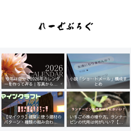
今年は自分で2026年カレンダ
小説「ショートメール」構成ま
ーを作ってみる｜写真から始ま
とめ
る小さなプロジェクト【一灯
花】
【マイクラ】建築に使う建材の
いちごの株の増や方。ランナー
パターン・種類の組み合わせ一
ピンの代用は何がいい？【５年
覧！原木×彩釉テラコッタ編
放置したイチゴは復活するの