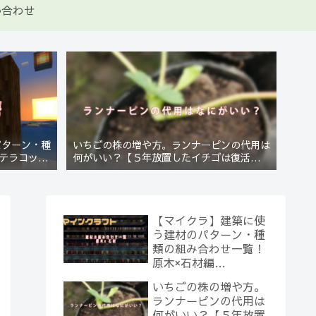
い合わせ
パターン・種
いちごの株の増や方。ランナーピンの代用は
テラコッタ
何がいい？【５年放置したイチゴは復活する
のか？(10)】
【マイクラ】建築に使
う建材のパターン・種
類の組み合わせ一覧！
原木×石材編
【Minecraft】
いちごの株の増や方。
ランナーピンの代用は
何がいい？【５年放置