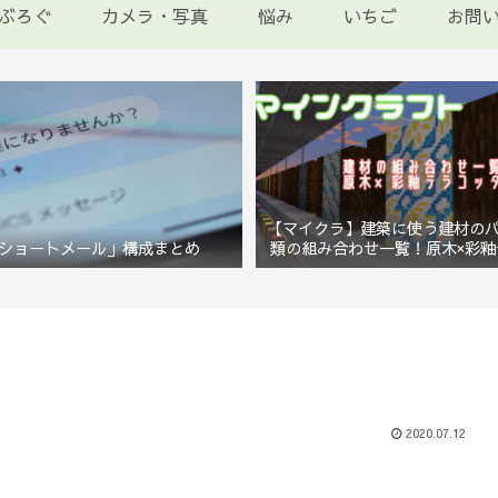
ぶろぐ
カメラ・写真
悩み
いちご
お問
【マイクラ】建築に使う建材の
ショートメール」構成まとめ
類の組み合わせ一覧！原木×彩釉
編【Minecraft】
2020.07.12