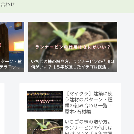
い合わせ
パターン・種
いちごの株の増や方。ランナーピンの代用は
テラコッタ
何がいい？【５年放置したイチゴは復活する
のか？(10)】
【マイクラ】建築に使
う建材のパターン・種
類の組み合わせ一覧！
原木×石材編
【Minecraft】
いちごの株の増や方。
ランナーピンの代用は
何がいい？【５年放置