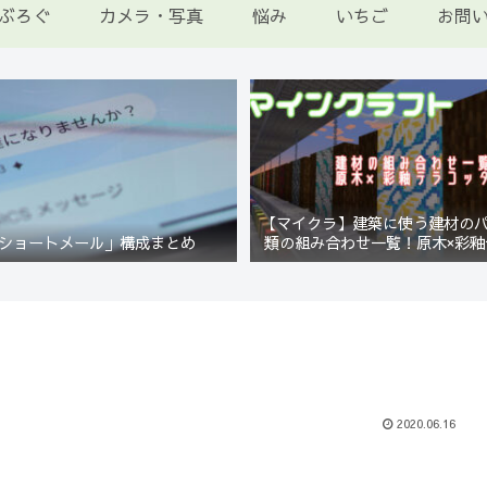
ぶろぐ
カメラ・写真
悩み
いちご
お問
【マイクラ】建築に使う建材の
ショートメール」構成まとめ
類の組み合わせ一覧！原木×彩釉
編【Minecraft】
2020.06.16