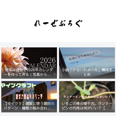
今年は自分で2026年カレンダ
小説「ショートメール」構成ま
ーを作ってみる｜写真から始ま
とめ
る小さなプロジェクト【一灯
花】
【マイクラ】建築に使う建材の
いちごの株の増や方。ランナー
パターン・種類の組み合わせ一
ピンの代用は何がいい？【５年
覧！原木×彩釉テラコッタ編
放置したイチゴは復活するの