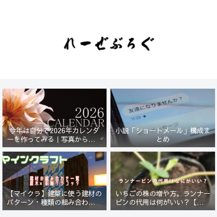
今年は自分で2026年カレンダ
小説「ショートメール」構成ま
ーを作ってみる｜写真から始ま
とめ
る小さなプロジェクト【一灯
花】
【マイクラ】建築に使う建材の
いちごの株の増や方。ランナー
パターン・種類の組み合わせ一
ピンの代用は何がいい？【５年
覧！原木×彩釉テラコッタ編
放置したイチゴは復活するの