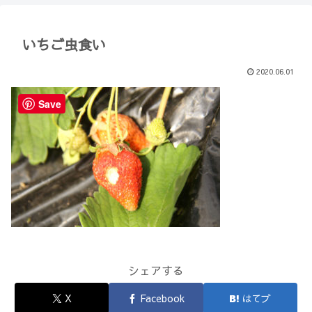
【Minecraft】
か？(10)】
いちご虫食い
2020.06.01
Save
シェアする
X
Facebook
はてブ