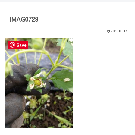
【Minecraft】
か？(10)】
IMAG0729
2020.05.17
Save