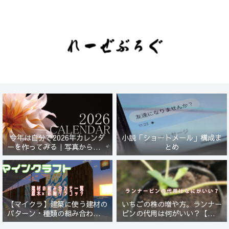
今年は自分で2026年カレンダ
小説「ショートメール」構成ま
ーを作ってみる｜写真から始ま
とめ
る小さなプロジェクト【一灯
花】
【マイクラ】建築に使う建材の
いちごの株の増や方。ランナー
パターン・種類の組み合わせ一
ピンの代用は何がいい？【５年
覧！原木×彩釉テラコッタ編
放置したイチゴは復活するの