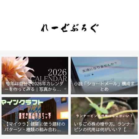
今年は自分で2026年カレンダ
小説「ショートメール」構成ま
ーを作ってみる｜写真から始ま
とめ
る小さなプロジェクト【一灯
花】
【マイクラ】建築に使う建材の
いちごの株の増や方。ランナー
パターン・種類の組み合わせ一
ピンの代用は何がいい？【５年
覧！原木×彩釉テラコッタ編
放置したイチゴは復活するの