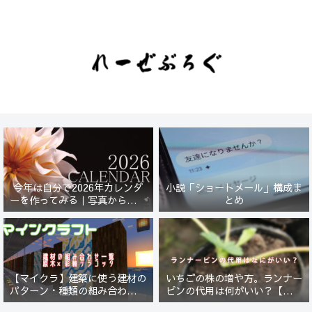
今年は自分で2026年カレンダ
小説「ショートメール」構成ま
ーを作ってみる｜写真から始ま
とめ
る小さなプロジェクト【一灯
花】
【マイクラ】建築に使う建材の
いちごの株の増や方。ランナー
パターン・種類の組み合わせ一
ピンの代用は何がいい？【５年
覧！原木×彩釉テラコッタ編
放置したイチゴは復活するの