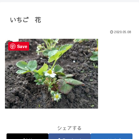
【Minecraft】
か？(10)】
いちご 花
2020.05.08
Save
シェアする