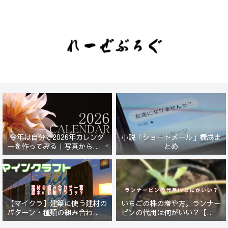
今年は自分で2026年カレンダ
小説「ショートメール」構成ま
ーを作ってみる｜写真から始ま
とめ
る小さなプロジェクト【一灯
花】
【マイクラ】建築に使う建材の
いちごの株の増や方。ランナー
パターン・種類の組み合わせ一
ピンの代用は何がいい？【５年
覧！原木×彩釉テラコッタ編
放置したイチゴは復活するの