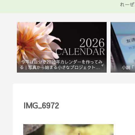
れーぜ
今年は自分で2026年カレンダーを作ってみ
る｜写真から始まる小さなプロジェクト【一
小説「
灯花】
IMG_6972