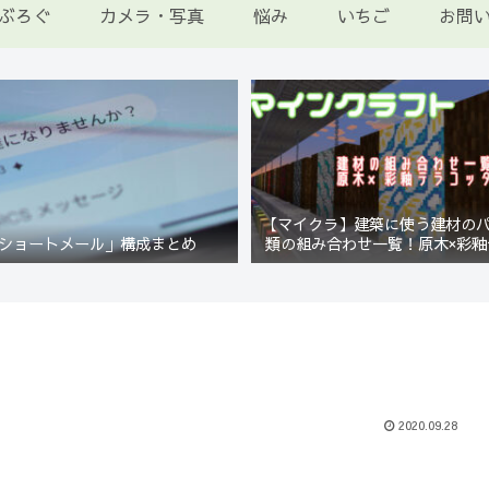
ぶろぐ
カメラ・写真
悩み
いちご
お問
【マイクラ】建築に使う建材の
ショートメール」構成まとめ
類の組み合わせ一覧！原木×彩釉
編【Minecraft】
2020.09.28