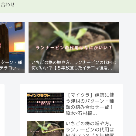
い合わせ
パターン・種
いちごの株の増や方。ランナーピンの代用は
テラコッタ
何がいい？【５年放置したイチゴは復活する
のか？(10)】
【マイクラ】建築に使
う建材のパターン・種
類の組み合わせ一覧！
原木×石材編
【Minecraft】
いちごの株の増や方。
ランナーピンの代用は
何がいい？【５年放置