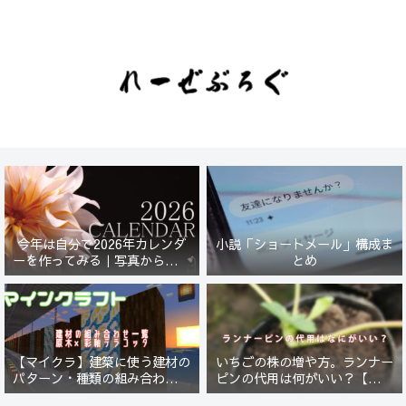
今年は自分で2026年カレンダ
小説「ショートメール」構成ま
ーを作ってみる｜写真から始ま
とめ
る小さなプロジェクト【一灯
花】
【マイクラ】建築に使う建材の
いちごの株の増や方。ランナー
パターン・種類の組み合わせ一
ピンの代用は何がいい？【５年
覧！原木×彩釉テラコッタ編
放置したイチゴは復活するの