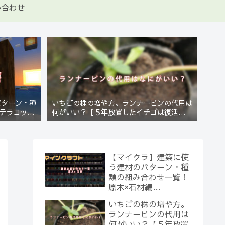
い合わせ
パターン・種
いちごの株の増や方。ランナーピンの代用は
テラコッタ
何がいい？【５年放置したイチゴは復活する
のか？(10)】
【マイクラ】建築に使
う建材のパターン・種
類の組み合わせ一覧！
原木×石材編
【Minecraft】
いちごの株の増や方。
ランナーピンの代用は
何がいい？【５年放置