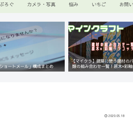
ぶろぐ
カメラ・写真
悩み
いちご
お問
【マイクラ】建築に使う建材の
ショートメール」構成まとめ
類の組み合わせ一覧！原木×彩釉
編【Minecraft】
2020.05.18