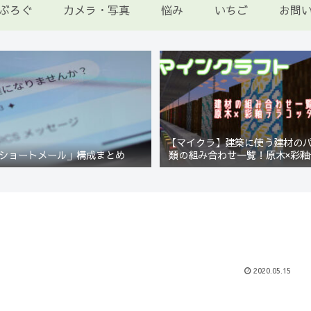
ぶろぐ
カメラ・写真
悩み
いちご
お問
【マイクラ】建築に使う建材の
ショートメール」構成まとめ
類の組み合わせ一覧！原木×彩釉
編【Minecraft】
2020.05.15