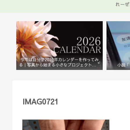
れーぜ
今年は自分で2026年カレンダーを作ってみ
る｜写真から始まる小さなプロジェクト【一
小説「
灯花】
IMAG0721