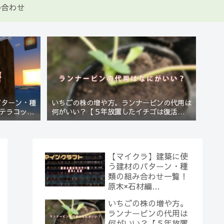
い合わせ
パターン・種
いちごの株の増や方。ランナーピンの代用は
テラコッタ
何がいい？【５年放置したイチゴは復活する
のか？(10)】
【マイクラ】建築に使
う建材のパターン・種
類の組み合わせ一覧！
原木×石材編
【Minecraft】
いちごの株の増や方。
ランナーピンの代用は
何がいい？【５年放置