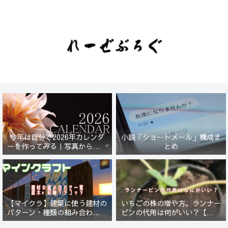
今年は自分で2026年カレンダ
小説「ショートメール」構成ま
ーを作ってみる｜写真から始ま
とめ
る小さなプロジェクト【一灯
花】
【マイクラ】建築に使う建材の
いちごの株の増や方。ランナー
パターン・種類の組み合わせ一
ピンの代用は何がいい？【５年
覧！原木×彩釉テラコッタ編
放置したイチゴは復活するの