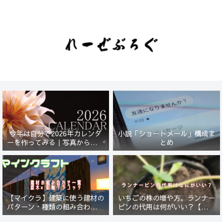
今年は自分で2026年カレンダ
小説「ショートメール」構成ま
ーを作ってみる｜写真から始ま
とめ
る小さなプロジェクト【一灯
花】
【マイクラ】建築に使う建材の
いちごの株の増や方。ランナー
パターン・種類の組み合わせ一
ピンの代用は何がいい？【５年
覧！原木×彩釉テラコッタ編
放置したイチゴは復活するの