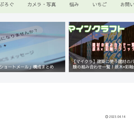
ぶろぐ
カメラ・写真
悩み
いちご
お問
【マイクラ】建築に使う建材の
ショートメール」構成まとめ
類の組み合わせ一覧！原木×彩釉
編【Minecraft】
2023.04.14