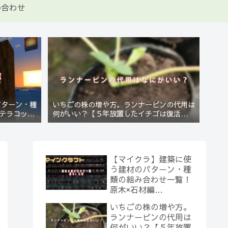
い合わせ
パターン・種
いちごの株の増や方。ランナーピンの代用は
テラコッタ
何がいい？【５年放置したイチゴは復活する
のか？(10)】
【マイクラ】建築に使
う建材のパターン・種
類の組み合わせ一覧！
原木×石材編
【Minecraft】
いちごの株の増や方。
ランナーピンの代用は
何がいい？【５年放置