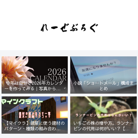
今年は自分で2026年カレンダ
小説「ショートメール」構成ま
ーを作ってみる｜写真から始ま
とめ
る小さなプロジェクト【一灯
花】
【マイクラ】建築に使う建材の
いちごの株の増や方。ランナー
パターン・種類の組み合わせ一
ピンの代用は何がいい？【５年
覧！原木×彩釉テラコッタ編
放置したイチゴは復活するの