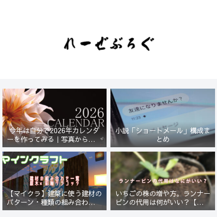
今年は自分で2026年カレンダ
小説「ショートメール」構成ま
ーを作ってみる｜写真から始ま
とめ
る小さなプロジェクト【一灯
花】
【マイクラ】建築に使う建材の
いちごの株の増や方。ランナー
パターン・種類の組み合わせ一
ピンの代用は何がいい？【５年
覧！原木×彩釉テラコッタ編
放置したイチゴは復活するの