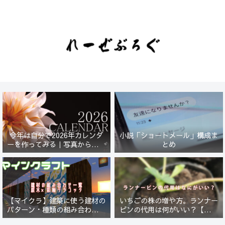
今年は自分で2026年カレンダ
小説「ショートメール」構成ま
ーを作ってみる｜写真から始ま
とめ
る小さなプロジェクト【一灯
花】
【マイクラ】建築に使う建材の
いちごの株の増や方。ランナー
パターン・種類の組み合わせ一
ピンの代用は何がいい？【５年
覧！原木×彩釉テラコッタ編
放置したイチゴは復活するの