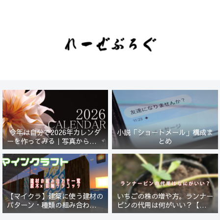
今年は自分で2026年カレンダ
小説「ショートメール」構成ま
ーを作ってみる｜写真から始ま
とめ
る小さなプロジェクト【一灯
花】
【マイクラ】建築に使う建材の
いちごの株の増や方。ランナー
パターン・種類の組み合わせ一
ピンの代用は何がいい？【５年
覧！原木×彩釉テラコッタ編
放置したイチゴは復活するの