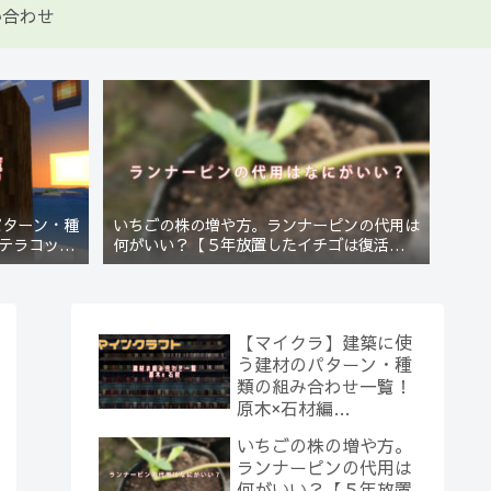
い合わせ
パターン・種
いちごの株の増や方。ランナーピンの代用は
テラコッタ
何がいい？【５年放置したイチゴは復活する
のか？(10)】
【マイクラ】建築に使
う建材のパターン・種
類の組み合わせ一覧！
原木×石材編
【Minecraft】
いちごの株の増や方。
ランナーピンの代用は
何がいい？【５年放置