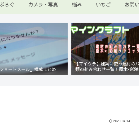
ぶろぐ
カメラ・写真
悩み
いちご
お問
【マイクラ】建築に使う建材の
ショートメール」構成まとめ
類の組み合わせ一覧！原木×彩釉
編【Minecraft】
2023.04.14