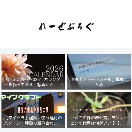
今年は自分で2026年カレンダ
小説「ショートメール」構成ま
ーを作ってみる｜写真から始ま
とめ
る小さなプロジェクト【一灯
花】
【マイクラ】建築に使う建材の
いちごの株の増や方。ランナー
パターン・種類の組み合わせ一
ピンの代用は何がいい？【５年
覧！原木×彩釉テラコッタ編
放置したイチゴは復活するの