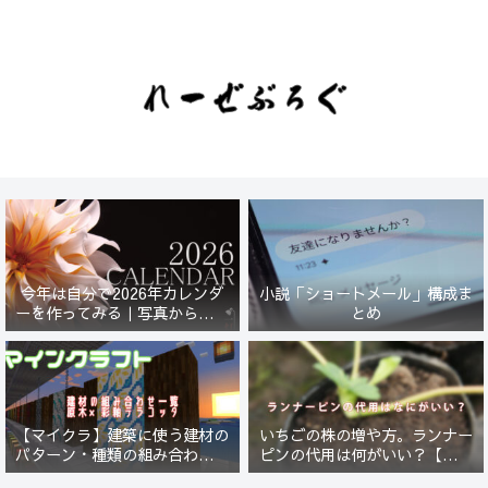
今年は自分で2026年カレンダ
小説「ショートメール」構成ま
ーを作ってみる｜写真から始ま
とめ
る小さなプロジェクト【一灯
花】
【マイクラ】建築に使う建材の
いちごの株の増や方。ランナー
パターン・種類の組み合わせ一
ピンの代用は何がいい？【５年
覧！原木×彩釉テラコッタ編
放置したイチゴは復活するの