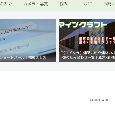
ぶろぐ
カメラ・写真
悩み
いちご
お問
【マイクラ】建築に使う建材の
ショートメール」構成まとめ
類の組み合わせ一覧！原木×彩釉
編【Minecraft】
2023.04.08