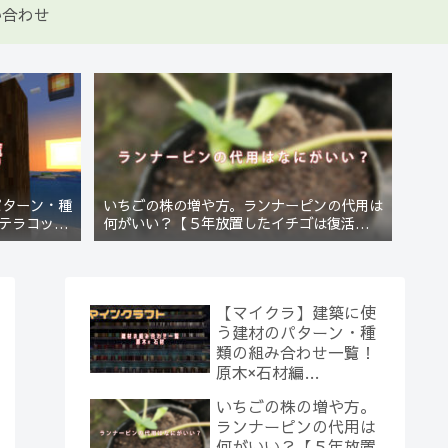
い合わせ
パターン・種
いちごの株の増や方。ランナーピンの代用は
テラコッタ
何がいい？【５年放置したイチゴは復活する
のか？(10)】
【マイクラ】建築に使
う建材のパターン・種
類の組み合わせ一覧！
原木×石材編
【Minecraft】
いちごの株の増や方。
ランナーピンの代用は
何がいい？【５年放置