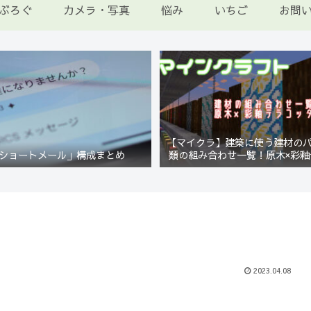
ぶろぐ
カメラ・写真
悩み
いちご
お問
【マイクラ】建築に使う建材の
ショートメール」構成まとめ
類の組み合わせ一覧！原木×彩釉
編【Minecraft】
2023.04.08