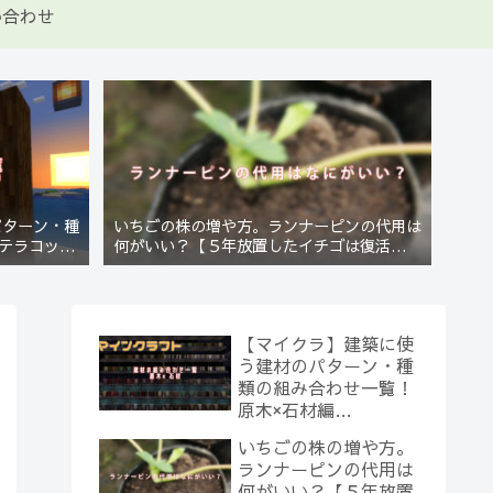
い合わせ
パターン・種
いちごの株の増や方。ランナーピンの代用は
テラコッタ
何がいい？【５年放置したイチゴは復活する
のか？(10)】
【マイクラ】建築に使
う建材のパターン・種
類の組み合わせ一覧！
原木×石材編
【Minecraft】
いちごの株の増や方。
ランナーピンの代用は
何がいい？【５年放置