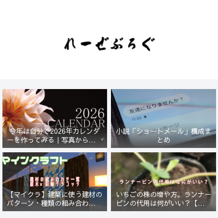
今年は自分で2026年カレンダ
小説「ショートメール」構成ま
ーを作ってみる｜写真から始ま
とめ
る小さなプロジェクト【一灯
花】
【マイクラ】建築に使う建材の
いちごの株の増や方。ランナー
パターン・種類の組み合わせ一
ピンの代用は何がいい？【５年
覧！原木×彩釉テラコッタ編
放置したイチゴは復活するの